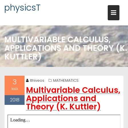
Μεταπηδήστε
physicsT
στο
περιεχόμενο
MULTIVARIABLE CALCULUS,
APPLICATIONS AND THEORY (K.
KUTTLER)
3
lthiveos
MATHEMATICS
Multivariable Calculus,
Ιούλ
Applications and
2018
Theory (K. Kuttler)