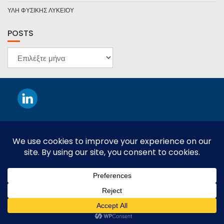
ΥΛΗ ΦΥΣΙΚΗΣ ΛΥΚΕΙΟΥ
POSTS
POSTS
This work is licensed under a
Creative Commons Attribution-
NonCommercial-NoDerivatives 4.0 International License
.
© THIVΑΙOS LOUKAS
Education Base από
Acme Themes