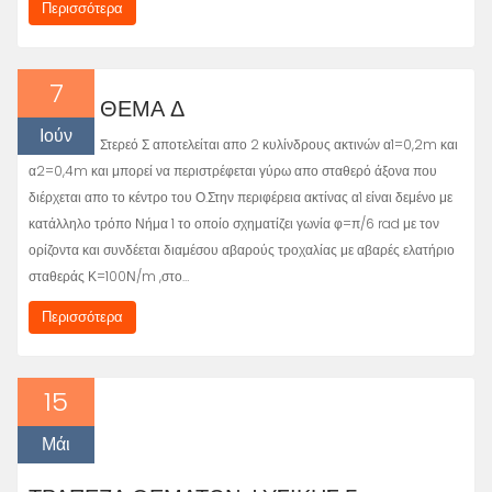
Περισσότερα
7
ΘΕΜΑ Δ
Ιούν
Στερεό Σ αποτελείται απο 2 κυλίνδρους ακτινών α1=0,2m και
α2=0,4m και μπορεί να περιστρέφεται γύρω απο σταθερό άξονα που
διέρχεται απο το κέντρο του Ο.Στην περιφέρεια ακτίνας α1 είναι δεμένο με
κατάλληλο τρόπο Νήμα 1 το οποίο σχηματίζει γωνία φ=π/6 rad με τον
ορίζοντα και συνδέεται διαμέσου αβαρούς τροχαλίας με αβαρές ελατήριο
σταθεράς Κ=100Ν/m ,στο…
Περισσότερα
15
Μάι