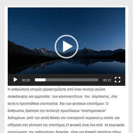
Πρόγραμμα
Αναπαραγωγής
Βίντεο
00:00
00:13
Η ανθρώπινη ιστορία χαρακτηρίζεται από έναν συνεχή αγώνα
ανακάλυψης και ερμηνείας των κανονικοτήτων του σύμπαντος ,όλη
αυτή η προσπάθεια υλοποιείται δια των φυσικών επιστήμων. Ο
άνθρωπος ξεκίνησε την συλλογή πρωτόλειων “επιστημονικών”
δεδομένων ,από την απλή θέαση του νυκτερινού ουρανού,η οποία και
οδήγησε στη γέννηση της επιστήμης.Η φυσική είναι ένα από τα κορυφαία
επιτεύγματα της ανθρώπινης διανοίας ,είναι μια βασική επιστήμη πάνω