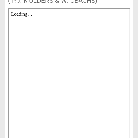
( P.J. MULDERS & W. UBACHS)