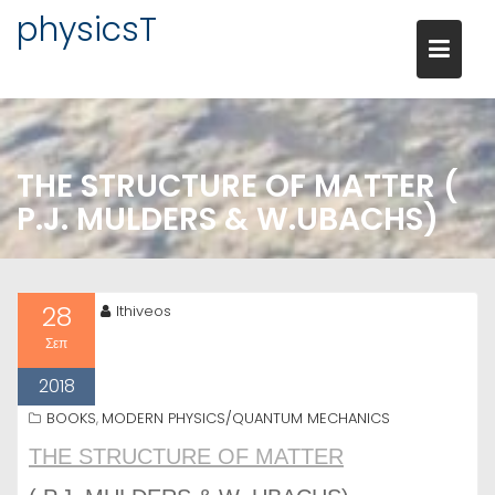
Μεταπηδήστε
physicsT
στο
περιεχόμενο
THE STRUCTURE OF MATTER (
P.J. MULDERS & W.UBACHS)
28
lthiveos
Σεπ
2018
BOOKS
MODERN PHYSICS/QUANTUM MECHANICS
,
THE STRUCTURE OF MATTER