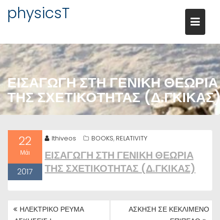
Μεταπηδήστε
physicsT
στο
περιεχόμενο
ΕΙΣΑΓΩΓΗ ΣΤΗ ΓΕΝΙΚΗ ΘΕΩΡΙΑ
ΤΗΣ ΣΧΕΤΙΚΟΤΗΤΑΣ (Δ.ΓΚΙΚΑΣ
22
lthiveos
BOOKS
RELATIVITY
,
Μάι
ΕΙΣΑΓΩΓΗ ΣΤΗ ΓΕΝΙΚΗ ΘΕΩΡΙΑ
ΤΗΣ ΣΧΕΤΙΚΟΤΗΤΑΣ (Δ.ΓΚΙΚΑΣ)
2017
ΠΛΟΉΓΗΣΗ
ΗΛΕΚΤΡΙΚΟ ΡΕΥΜΑ
ΑΣΚΗΣΗ ΣΕ ΚΕΚΛΙΜΕΝΟ
ΆΡΘΡΩΝ