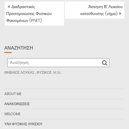
ΠΛΟΉΓΗΣΗ
Διαδραστικές
Άσκηση Β’ Λυκείου
ΆΡΘΡΩΝ
Προσομοιώσεις Φυσικών
κατεύθυνσης (νήμα)
Φαινομένων (PhET)
ΑΝΑΖΉΤΗΣΗ
ΘΗΒΑΙΟΣ ΛΟΥΚΑΣ , ΦΥΣΙΚΟΣ M.Sc.
ABOUT ME
ΑΝΑΚΟΙΝΩΣΕΙΣ
WELCOME
ΥΛΗ ΦΥΣΙΚΗΣ ΛΥΚΕΙΟΥ