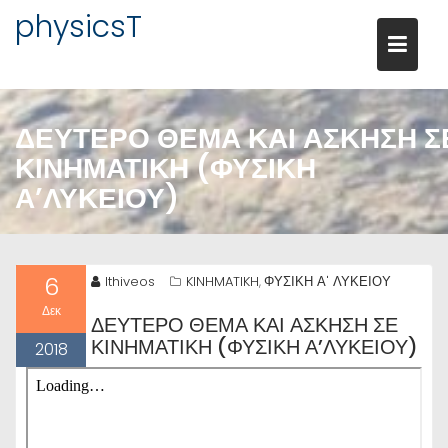
Μεταπηδήστε
physicsT
στο
περιεχόμενο
ΔΕΥΤΕΡΟ ΘΕΜΑ ΚΑΙ ΑΣΚΗΣΗ Σ
ΚΙΝΗΜΑΤΙΚΗ (ΦΥΣΙΚΗ
Α’ΛΥΚΕΙΟΥ)
6
lthiveos
KINHMATIKH
ΦΥΣΙΚΗ Α' ΛΥΚΕΙΟΥ
,
Δεκ
ΔΕΥΤΕΡΟ ΘΕΜΑ ΚΑΙ ΑΣΚΗΣΗ ΣΕ
ΚΙΝΗΜΑΤΙΚΗ (ΦΥΣΙΚΗ Α’ΛΥΚΕΙΟΥ)
2018